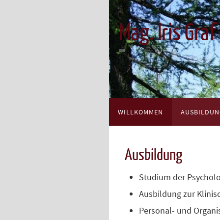
Zum
Inhalt
Mag. Iris Graf
springen
Zum
WILLKOMMEN
AUSBILDU
Inhalt
springen
Ausbildung
Studium der Psycholo
Ausbildung zur Klini
Personal- und Organi