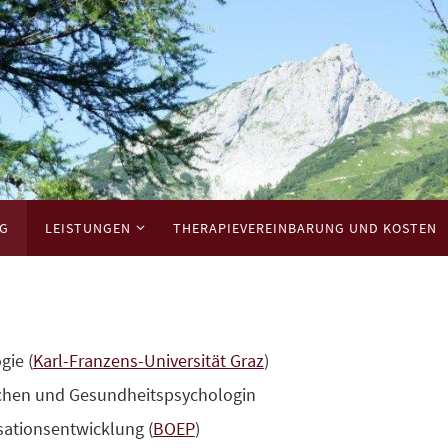
NG
LEISTUNGEN
THERAPIEVEREINBARUNG UND KOSTEN
gie (
Karl-Franzens-Universität Graz
)
schen und Gesundheitspsychologin
sationsentwicklung (
BOEP
)