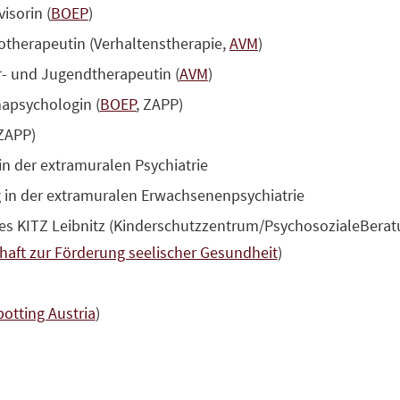
isorin (
BOEP
)
otherapeutin (Verhaltenstherapie,
AVM
)
r- und Jugendtherapeutin (
AVM
)
apsychologin (
BOEP
, ZAPP)
ZAPP)
 in der extramuralen Psychiatrie
g in der extramuralen Erwachsenenpsychiatrie
es KITZ Leibnitz (Kinderschutzzentrum/PsychosozialeBeratu
haft zur Förderung seelischer Gesundheit
)
potting Austria
)