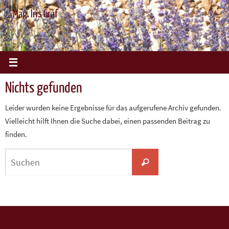
Zum
Mag. Iris Graf
Inhalt
springen
Nichts gefunden
Leider wurden keine Ergebnisse für das aufgerufene Archiv gefunden.
Vielleicht hilft Ihnen die Suche dabei, einen passenden Beitrag zu
finden.
Suchen
Suchen
nach: