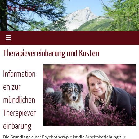
Zum
Mag. Iris Graf
Inhalt
springen
Therapievereinbarung und Kosten
Information
en zur
mündlichen
Therapiever
einbarung
Die Grundlage einer Psychotherapie ist die Arbeitsbeziehung zur