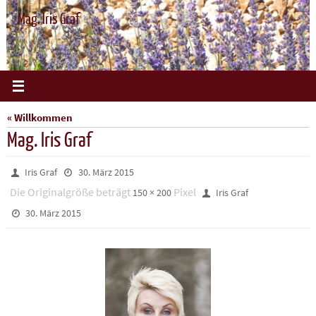
Zum
Mag. Iris Graf
Inhalt
springen
« Willkommen
Mag. Iris Graf
Iris Graf
30. März 2015
Die Originalgröße beträgt
Pixel
150 × 200
Iris Graf
30. März 2015